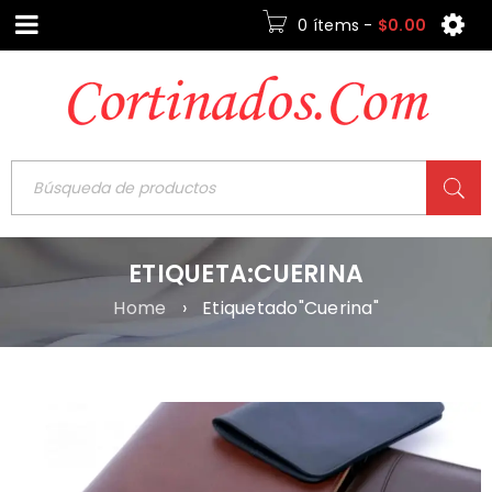
0 ítems
-
$
0.00
ETIQUETA:CUERINA
Home
›
Etiquetado"Cuerina"