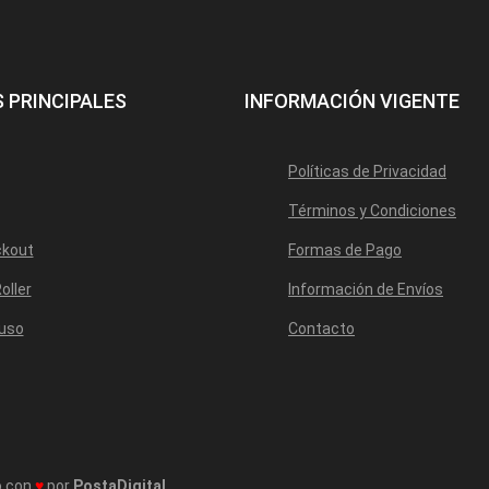
 PRINCIPALES
INFORMACIÓN VIGENTE
Políticas de Privacidad
Términos y Condiciones
ckout
Formas de Pago
oller
Información de Envíos
 uso
Contacto
o con
♥
por
PostaDigital