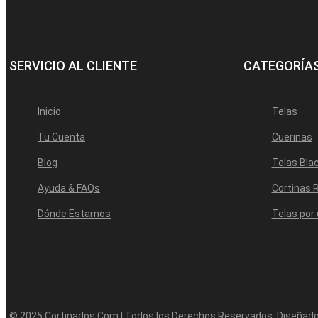
SERVICIO AL CLIENTE
CATEGORÍAS
Inicio
Telas
Tu Cuenta
Cuerinas
Blog
Telas Bla
Ayuda & FAQs
Cortinas R
Dónde Estamos
Telas por
© 2025 Cortinados Com | Todos los Derechos Reservados. Diseñad