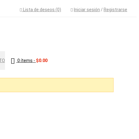
Lista de deseos (0)
Iniciar sesión
/
Registrarse
TO
0 ítems
-
$
0.00