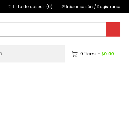
Lista de deseos (0)
Iniciar sesión
/
Registrarse
O
0 ítems
-
$
0.00