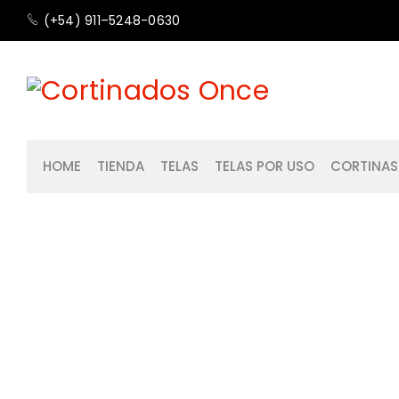
(+54) 911–5248-0630
HOME
TIENDA
TELAS
TELAS POR USO
CORTINAS