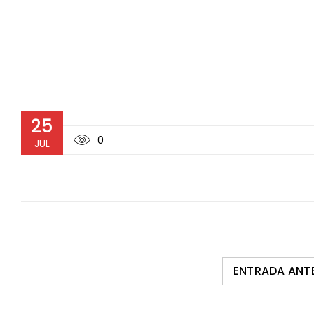
25
0
JUL
ENTRADA ANT