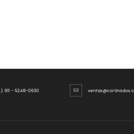
) 911 – 5248-0630
ventas@cortinados.