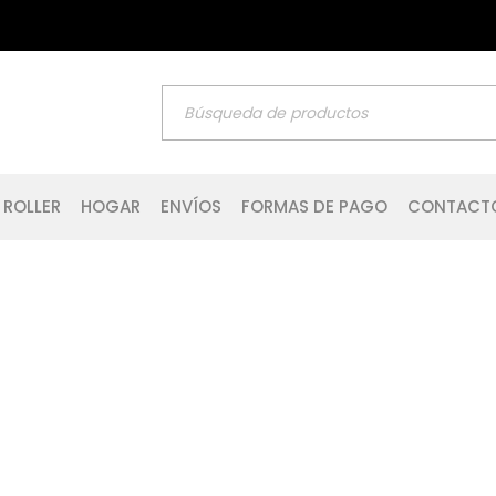
 ROLLER
HOGAR
ENVÍOS
FORMAS DE PAGO
CONTACT
Home
›
Logotipo
›
Logo light 6