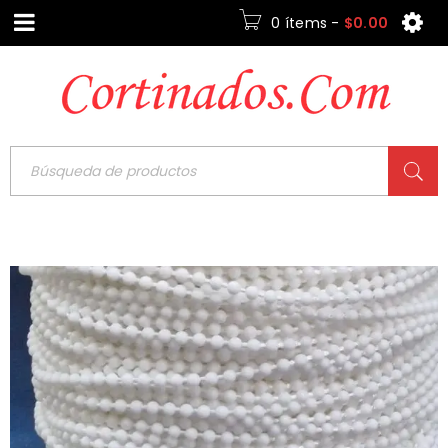
0 ítems
-
$
0.00