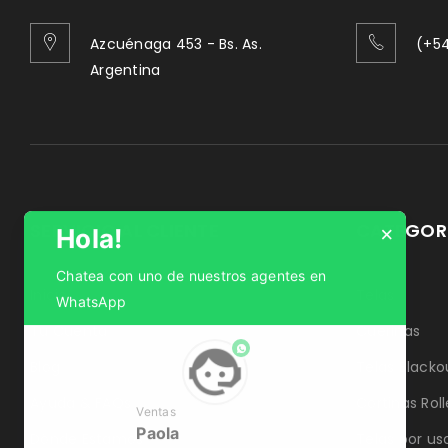
Azcuénaga 453 - Bs. As.
(+54
Argentina
SERVICIO AL CLIENTE
CATEGORÍ
×
Hola!
Chatea con uno de nuestros agentes en
Inicio
Telas
WhatsApp
Tu Cuenta
Cuerinas
phone
Blog
Telas Blacko
Ayuda & FAQs
Cortinas Roll
Ventas
Paola
Dónde Estamos
Telas por us