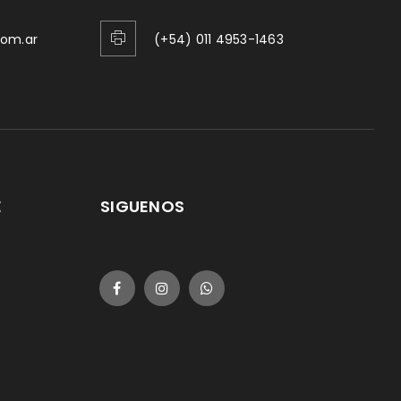
com.ar
(+54) 011 4953-1463
E
SIGUENOS