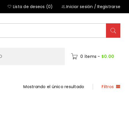
Lista de deseos (0)
Iniciar sesión
/
Registrarse
O
0 ítems
-
$
0.00
Mostrando el único resultado
Filtros