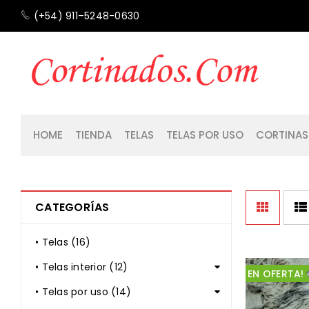
(+54) 911–5248-0630
HOME
TIENDA
TELAS
TELAS POR USO
CORTINAS
CATEGORÍAS
• Telas (16)
• Telas interior (12)
EN OFERTA!
• Telas por uso (14)