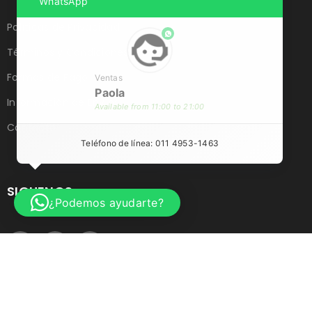
WhatsApp
Políticas de Privacidad
phone
Términos y Condiciones
Formas de Pago
Ventas
Paola
Información de Envíos
Available from 11:00 to 21:00
Contacto
Teléfono de línea: 011 4953-1463
SIGUENOS
¿Podemos ayudarte?