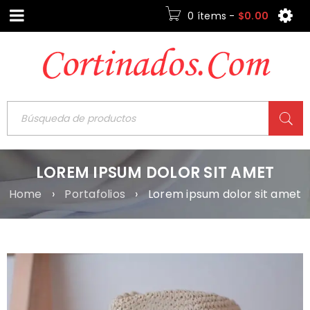
0 ítems
-
$
0.00
LOREM IPSUM DOLOR SIT AMET
Home
›
Portafolios
›
Lorem ipsum dolor sit amet