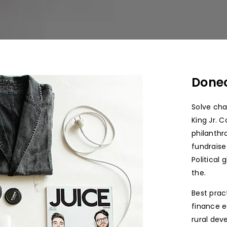
Donec
Solve cha
King Jr. 
philanthr
fundraise
Political
the.
Best prac
finance e
rural dev