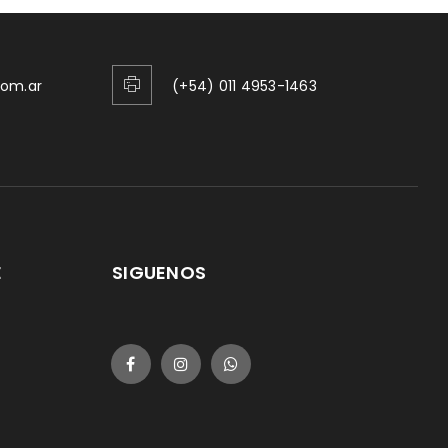
com.ar
(+54) 011 4953-1463
E
SIGUENOS