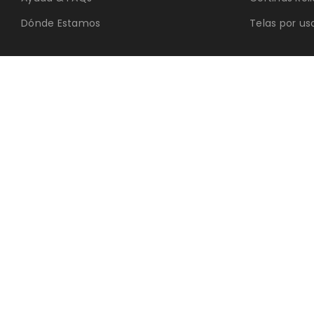
Dónde Estamos
Telas por us
© 2025 Cortinados Com | Todos los Derechos Reservados
PostaDigital
×
Hola!
Chatea con uno de nuestros agentes en WhatsApp
undefined undefined
phone