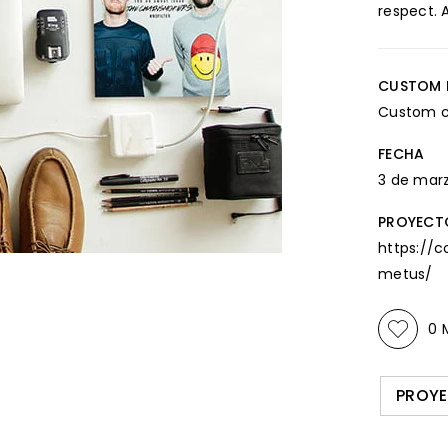
respect. 
CUSTOM F
Custom c
FECHA
3 de marz
PROYECT
https://c
metus/
0
M
PROYE